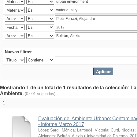
Nuevos filtros:
Mostrando 1 de un total de 1 resultados de la colección: La
Ambiente.
(0.001 segundos)
1
Evaluación del Ambiente Urbano: Contaminac
- Informe Marzo 2017
López Sardi, Mónica
;
Larroudé, Victoria
;
Curti, Nicolas
;
Alejandro
;
Beltrán, Alexis
(
Universidad de Palermo
,
201