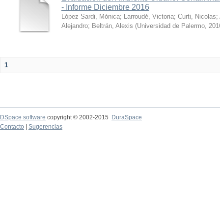
- Informe Diciembre 2016
López Sardi, Mónica
;
Larroudé, Victoria
;
Curti, Nicolas
;
Alejandro
;
Beltrán, Alexis
(
Universidad de Palermo
,
201
1
DSpace software
copyright © 2002-2015
DuraSpace
Contacto
|
Sugerencias