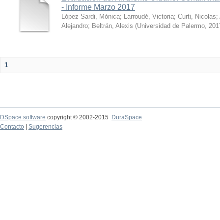
- Informe Marzo 2017
López Sardi, Mónica
;
Larroudé, Victoria
;
Curti, Nicolas
;
Alejandro
;
Beltrán, Alexis
(
Universidad de Palermo
,
201
1
DSpace software
copyright © 2002-2015
DuraSpace
Contacto
|
Sugerencias