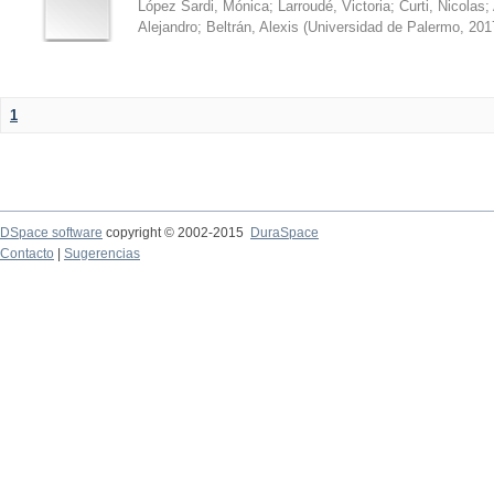
López Sardi, Mónica
;
Larroudé, Victoria
;
Curti, Nicolas
;
Alejandro
;
Beltrán, Alexis
(
Universidad de Palermo
,
201
1
DSpace software
copyright © 2002-2015
DuraSpace
Contacto
|
Sugerencias