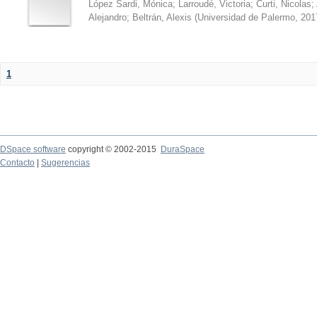
López Sardi, Mónica
;
Larroudé, Victoria
;
Curti, Nicolas
;
Alejandro
;
Beltrán, Alexis
(
Universidad de Palermo
,
201
1
DSpace software
copyright © 2002-2015
DuraSpace
Contacto
|
Sugerencias