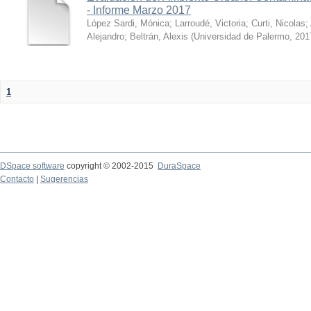
- Informe Marzo 2017
López Sardi, Mónica
;
Larroudé, Victoria
;
Curti, Nicolas
;
Alejandro
;
Beltrán, Alexis
(
Universidad de Palermo
,
201
1
DSpace software
copyright © 2002-2015
DuraSpace
Contacto
|
Sugerencias