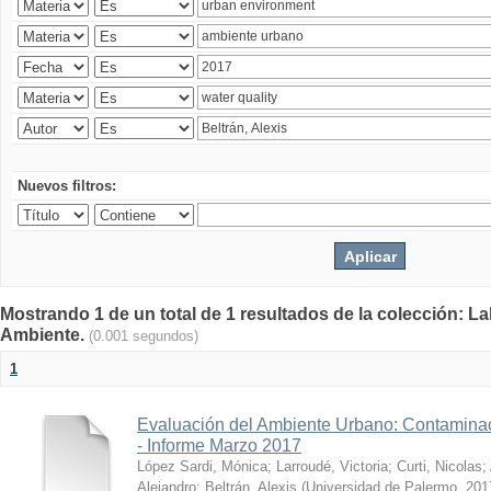
Nuevos filtros:
Mostrando 1 de un total de 1 resultados de la colección: La
Ambiente.
(0.001 segundos)
1
Evaluación del Ambiente Urbano: Contaminac
- Informe Marzo 2017
López Sardi, Mónica
;
Larroudé, Victoria
;
Curti, Nicolas
;
Alejandro
;
Beltrán, Alexis
(
Universidad de Palermo
,
201