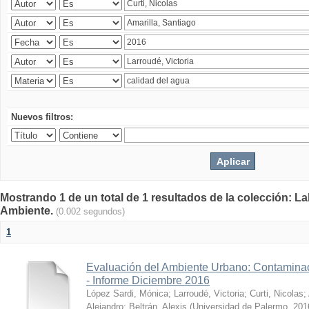
Nuevos filtros:
Mostrando 1 de un total de 1 resultados de la colección: La
Ambiente.
(0.002 segundos)
1
Evaluación del Ambiente Urbano: Contaminac
- Informe Diciembre 2016
López Sardi, Mónica
;
Larroudé, Victoria
;
Curti, Nicolas
;
Alejandro
;
Beltrán, Alexis
(
Universidad de Palermo
,
201