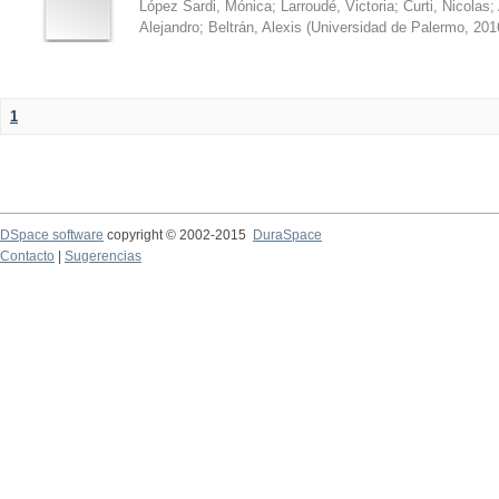
López Sardi, Mónica
;
Larroudé, Victoria
;
Curti, Nicolas
;
Alejandro
;
Beltrán, Alexis
(
Universidad de Palermo
,
201
1
DSpace software
copyright © 2002-2015
DuraSpace
Contacto
|
Sugerencias