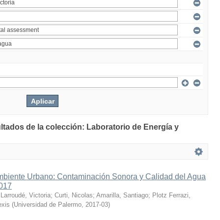
ltados de la colección: Laboratorio de Energía y
mbiente Urbano: Contaminación Sonora y Calidad del Agua
2017
;
Larroudé, Victoria
;
Curti, Nicolas
;
Amarilla, Santiago
;
Plotz Ferrazi,
exis
(
Universidad de Palermo
,
2017-03
)