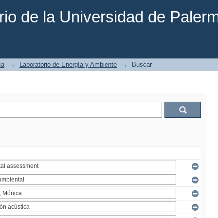
rio de la Universidad de Paler
ía
→
Laboratorio de Energía y Ambiente
→
Buscar