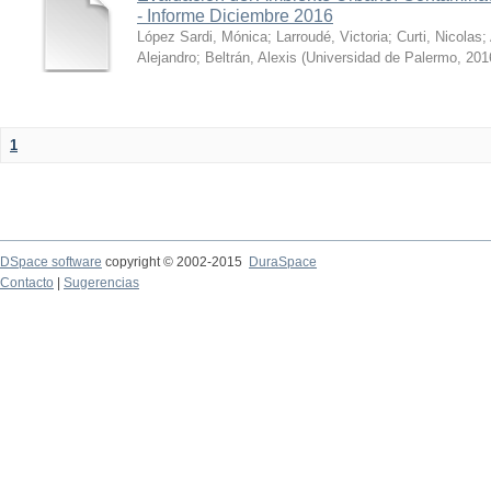
- Informe Diciembre 2016
López Sardi, Mónica
;
Larroudé, Victoria
;
Curti, Nicolas
;
Alejandro
;
Beltrán, Alexis
(
Universidad de Palermo
,
201
1
DSpace software
copyright © 2002-2015
DuraSpace
Contacto
|
Sugerencias