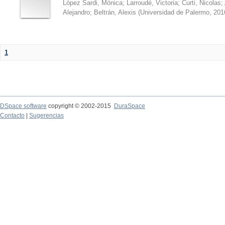
López Sardi, Mónica
;
Larroudé, Victoria
;
Curti, Nicolas
;
Alejandro
;
Beltrán, Alexis
(
Universidad de Palermo
,
201
1
DSpace software
copyright © 2002-2015
DuraSpace
Contacto
|
Sugerencias