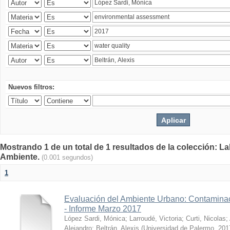
Nuevos filtros:
Mostrando 1 de un total de 1 resultados de la colección: La
Ambiente.
(0.001 segundos)
1
Evaluación del Ambiente Urbano: Contaminac
- Informe Marzo 2017
López Sardi, Mónica
;
Larroudé, Victoria
;
Curti, Nicolas
;
Alejandro
;
Beltrán, Alexis
(
Universidad de Palermo
,
201