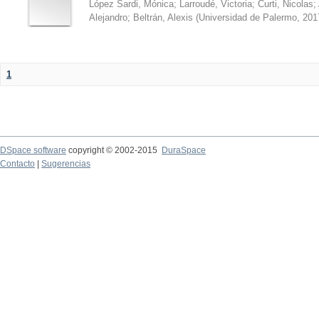
López Sardi, Mónica
;
Larroudé, Victoria
;
Curti, Nicolas
;
Alejandro
;
Beltrán, Alexis
(
Universidad de Palermo
,
201
1
DSpace software
copyright © 2002-2015
DuraSpace
Contacto
|
Sugerencias