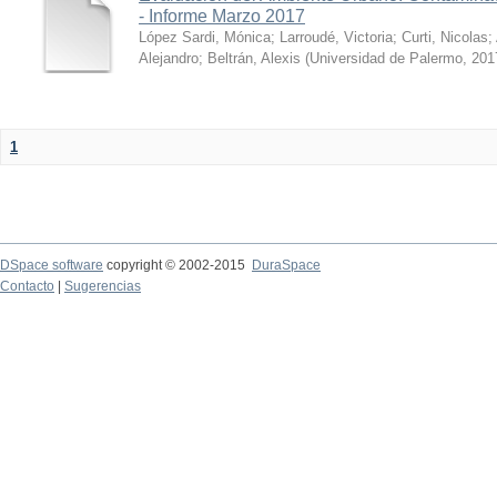
- Informe Marzo 2017
López Sardi, Mónica
;
Larroudé, Victoria
;
Curti, Nicolas
;
Alejandro
;
Beltrán, Alexis
(
Universidad de Palermo
,
201
1
DSpace software
copyright © 2002-2015
DuraSpace
Contacto
|
Sugerencias