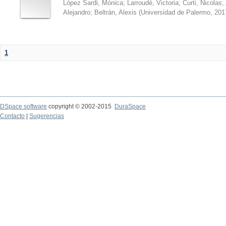
López Sardi, Mónica
;
Larroudé, Victoria
;
Curti, Nicolas
;
Alejandro
;
Beltrán, Alexis
(
Universidad de Palermo
,
201
1
DSpace software
copyright © 2002-2015
DuraSpace
Contacto
|
Sugerencias