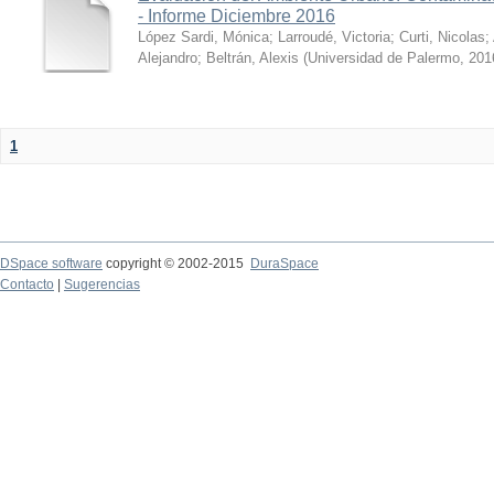
- Informe Diciembre 2016
López Sardi, Mónica
;
Larroudé, Victoria
;
Curti, Nicolas
;
Alejandro
;
Beltrán, Alexis
(
Universidad de Palermo
,
201
1
DSpace software
copyright © 2002-2015
DuraSpace
Contacto
|
Sugerencias