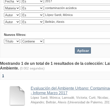
Nuevos filtros:
Mostrando 1 de un total de 1 resultados de la colección: La
Ambiente.
(0.002 segundos)
1
Evaluación del Ambiente Urbano: Contaminac
- Informe Marzo 2017
López Sardi, Mónica
;
Larroudé, Victoria
;
Curti, Nicolas
;
Alejandro
;
Beltrán, Alexis
(
Universidad de Palermo
,
201