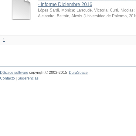
- Informe Diciembre 2016
López Sardi, Mónica
;
Larroudé, Victoria
;
Curti, Nicolas
;
Alejandro
;
Beltrán, Alexis
(
Universidad de Palermo
,
201
1
DSpace software
copyright © 2002-2015
DuraSpace
Contacto
|
Sugerencias