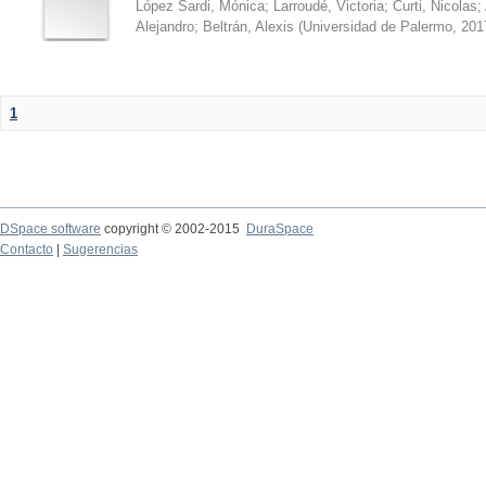
López Sardi, Mónica
;
Larroudé, Victoria
;
Curti, Nicolas
;
Alejandro
;
Beltrán, Alexis
(
Universidad de Palermo
,
201
1
DSpace software
copyright © 2002-2015
DuraSpace
Contacto
|
Sugerencias