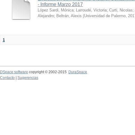
- Informe Marzo 2017
López Sardi, Mónica
;
Larroudé, Victoria
;
Curti, Nicolas
;
Alejandro
;
Beltrán, Alexis
(
Universidad de Palermo
,
201
1
DSpace software
copyright © 2002-2015
DuraSpace
Contacto
|
Sugerencias