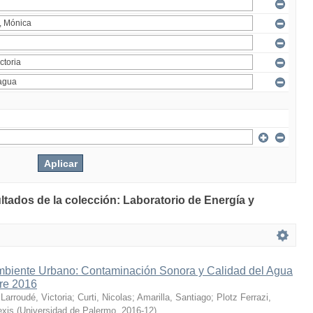
ltados de la colección: Laboratorio de Energía y
mbiente Urbano: Contaminación Sonora y Calidad del Agua
bre 2016
;
Larroudé, Victoria
;
Curti, Nicolas
;
Amarilla, Santiago
;
Plotz Ferrazi,
exis
(
Universidad de Palermo
,
2016-12
)