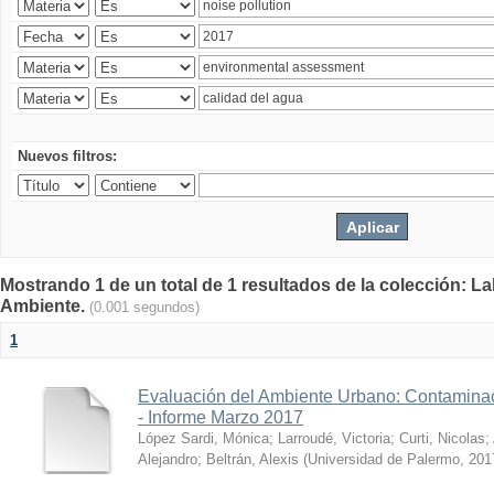
Nuevos filtros:
Mostrando 1 de un total de 1 resultados de la colección: La
Ambiente.
(0.001 segundos)
1
Evaluación del Ambiente Urbano: Contaminac
- Informe Marzo 2017
López Sardi, Mónica
;
Larroudé, Victoria
;
Curti, Nicolas
;
Alejandro
;
Beltrán, Alexis
(
Universidad de Palermo
,
201