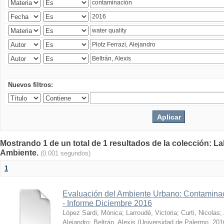
Nuevos filtros:
Mostrando 1 de un total de 1 resultados de la colección: La
Ambiente.
(0.001 segundos)
1
Evaluación del Ambiente Urbano: Contaminac
- Informe Diciembre 2016
López Sardi, Mónica
;
Larroudé, Victoria
;
Curti, Nicolas
;
Alejandro
;
Beltrán, Alexis
(
Universidad de Palermo
,
201