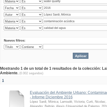
Nuevos filtros:
Mostrando 1 de un total de 1 resultados de la colección: La
Ambiente.
(0.002 segundos)
1
Evaluación del Ambiente Urbano: Contaminac
- Informe Diciembre 2016
López Sardi, Mónica
;
Larroudé, Victoria
;
Curti, Nicolas
;
Alejandro
;
Beltrán, Alexis
(
Universidad de Palermo
,
201