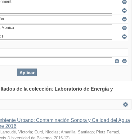
ltados de la colección: Laboratorio de Energía y
mbiente Urbano: Contaminación Sonora y Calidad del Agua
bre 2016
;
Larroudé, Victoria
;
Curti, Nicolas
;
Amarilla, Santiago
;
Plotz Ferrazi,
exis
(
Universidad de Palermo
,
2016-12
)