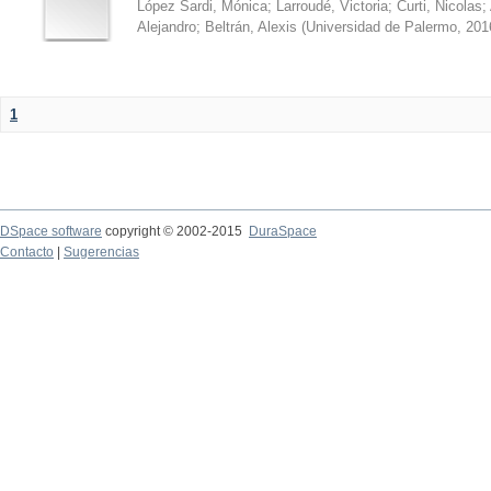
López Sardi, Mónica
;
Larroudé, Victoria
;
Curti, Nicolas
;
Alejandro
;
Beltrán, Alexis
(
Universidad de Palermo
,
201
1
DSpace software
copyright © 2002-2015
DuraSpace
Contacto
|
Sugerencias