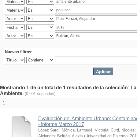
Nuevos filtros:
Mostrando 1 de un total de 1 resultados de la colección: La
Ambiente.
(0.001 segundos)
1
Evaluación del Ambiente Urbano: Contaminac
- Informe Marzo 2017
López Sardi, Mónica
;
Larroudé, Victoria
;
Curti, Nicolas
;
Alejandro
;
Beltrán, Alexis
(
Universidad de Palermo
,
201