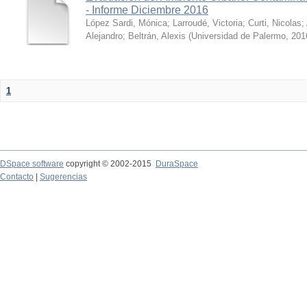
- Informe Diciembre 2016
López Sardi, Mónica
;
Larroudé, Victoria
;
Curti, Nicolas
;
Alejandro
;
Beltrán, Alexis
(
Universidad de Palermo
,
201
1
DSpace software
copyright © 2002-2015
DuraSpace
Contacto
|
Sugerencias