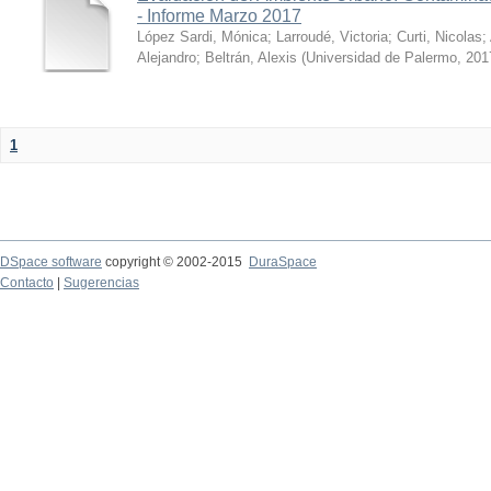
- Informe Marzo 2017
López Sardi, Mónica
;
Larroudé, Victoria
;
Curti, Nicolas
;
Alejandro
;
Beltrán, Alexis
(
Universidad de Palermo
,
201
1
DSpace software
copyright © 2002-2015
DuraSpace
Contacto
|
Sugerencias