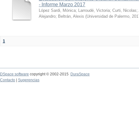
- Informe Marzo 2017
López Sardi, Mónica
;
Larroudé, Victoria
;
Curti, Nicolas
;
Alejandro
;
Beltrán, Alexis
(
Universidad de Palermo
,
201
1
DSpace software
copyright © 2002-2015
DuraSpace
Contacto
|
Sugerencias