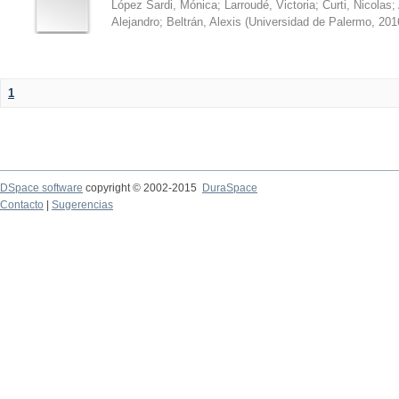
López Sardi, Mónica
;
Larroudé, Victoria
;
Curti, Nicolas
;
Alejandro
;
Beltrán, Alexis
(
Universidad de Palermo
,
201
1
DSpace software
copyright © 2002-2015
DuraSpace
Contacto
|
Sugerencias