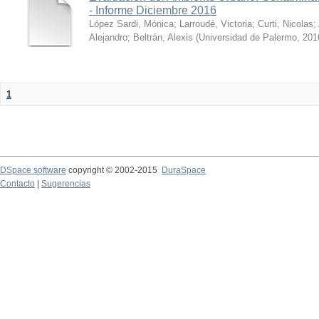
- Informe Diciembre 2016
López Sardi, Mónica
;
Larroudé, Victoria
;
Curti, Nicolas
;
Alejandro
;
Beltrán, Alexis
(
Universidad de Palermo
,
201
1
DSpace software
copyright © 2002-2015
DuraSpace
Contacto
|
Sugerencias