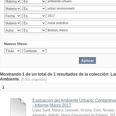
Nuevos filtros:
Mostrando 1 de un total de 1 resultados de la colección: La
Ambiente.
(0.001 segundos)
1
Evaluación del Ambiente Urbano: Contaminac
- Informe Marzo 2017
López Sardi, Mónica
;
Larroudé, Victoria
;
Curti, Nicolas
;
Alejandro
;
Beltrán, Alexis
(
Universidad de Palermo
,
201