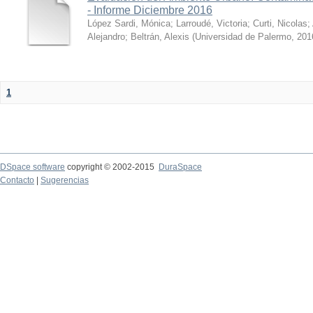
- Informe Diciembre 2016
López Sardi, Mónica
;
Larroudé, Victoria
;
Curti, Nicolas
;
Alejandro
;
Beltrán, Alexis
(
Universidad de Palermo
,
201
1
DSpace software
copyright © 2002-2015
DuraSpace
Contacto
|
Sugerencias