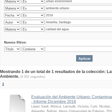
Nuevos filtros:
Mostrando 1 de un total de 1 resultados de la colección: La
Ambiente.
(0.002 segundos)
1
Evaluación del Ambiente Urbano: Contaminac
- Informe Diciembre 2016
López Sardi, Mónica
;
Larroudé, Victoria
;
Curti, Nicolas
;
Alejandro
;
Beltrán, Alexis
(
Universidad de Palermo
,
201