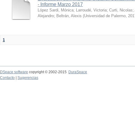
- Informe Marzo 2017
López Sardi, Mónica
;
Larroudé, Victoria
;
Curti, Nicolas
;
Alejandro
;
Beltrán, Alexis
(
Universidad de Palermo
,
201
1
DSpace software
copyright © 2002-2015
DuraSpace
Contacto
|
Sugerencias