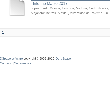
- Informe Marzo 2017
López Sardi, Mónica
;
Larroudé, Victoria
;
Curti, Nicolas
;
Alejandro
;
Beltrán, Alexis
(
Universidad de Palermo
,
201
1
DSpace software
copyright © 2002-2015
DuraSpace
Contacto
|
Sugerencias