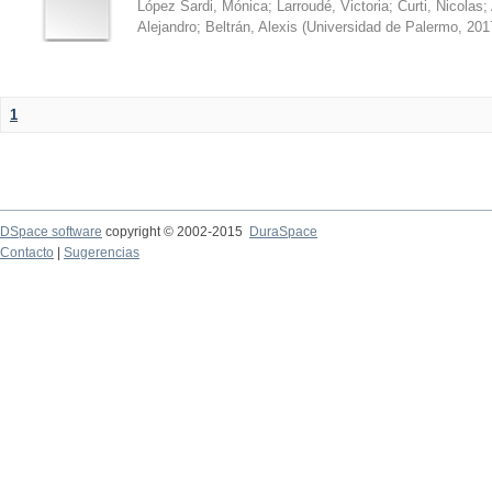
López Sardi, Mónica
;
Larroudé, Victoria
;
Curti, Nicolas
;
Alejandro
;
Beltrán, Alexis
(
Universidad de Palermo
,
201
1
DSpace software
copyright © 2002-2015
DuraSpace
Contacto
|
Sugerencias