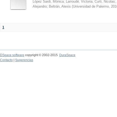
López Sardi, Mónica
;
Larroudé, Victoria
;
Curti, Nicolas
;
Alejandro
;
Beltrán, Alexis
(
Universidad de Palermo
,
201
1
DSpace software
copyright © 2002-2015
DuraSpace
Contacto
|
Sugerencias