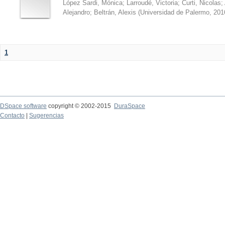
López Sardi, Mónica
;
Larroudé, Victoria
;
Curti, Nicolas
;
Alejandro
;
Beltrán, Alexis
(
Universidad de Palermo
,
201
1
DSpace software
copyright © 2002-2015
DuraSpace
Contacto
|
Sugerencias