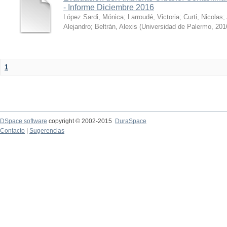
- Informe Diciembre 2016
López Sardi, Mónica
;
Larroudé, Victoria
;
Curti, Nicolas
;
Alejandro
;
Beltrán, Alexis
(
Universidad de Palermo
,
201
1
DSpace software
copyright © 2002-2015
DuraSpace
Contacto
|
Sugerencias