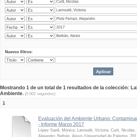
Nuevos filtros:
Mostrando 1 de un total de 1 resultados de la colección: La
Ambiente.
(0.002 segundos)
1
Evaluación del Ambiente Urbano: Contaminac
- Informe Marzo 2017
López Sardi, Mónica
;
Larroudé, Victoria
;
Curti, Nicolas
;
Alejandro
;
Beltrán, Alexis
(
Universidad de Palermo
,
201