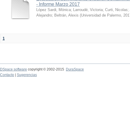
- Informe Marzo 2017
López Sardi, Mónica
;
Larroudé, Victoria
;
Curti, Nicolas
;
Alejandro
;
Beltrán, Alexis
(
Universidad de Palermo
,
201
1
DSpace software
copyright © 2002-2015
DuraSpace
Contacto
|
Sugerencias