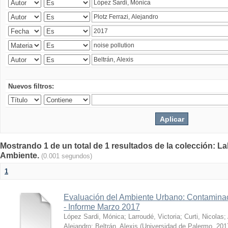
Nuevos filtros:
Mostrando 1 de un total de 1 resultados de la colección: La
Ambiente.
(0.001 segundos)
1
Evaluación del Ambiente Urbano: Contaminac
- Informe Marzo 2017
López Sardi, Mónica
;
Larroudé, Victoria
;
Curti, Nicolas
;
Alejandro
;
Beltrán, Alexis
(
Universidad de Palermo
,
201