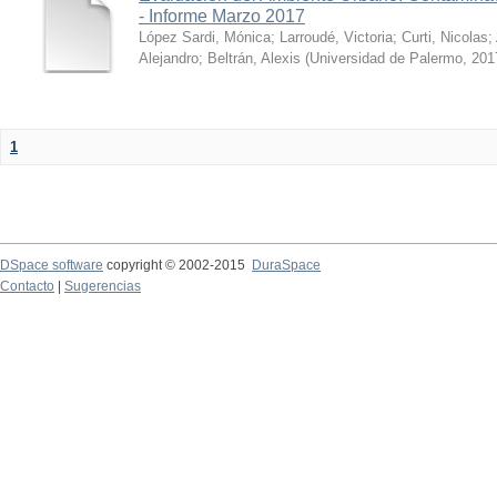
- Informe Marzo 2017
López Sardi, Mónica
;
Larroudé, Victoria
;
Curti, Nicolas
;
Alejandro
;
Beltrán, Alexis
(
Universidad de Palermo
,
201
1
DSpace software
copyright © 2002-2015
DuraSpace
Contacto
|
Sugerencias