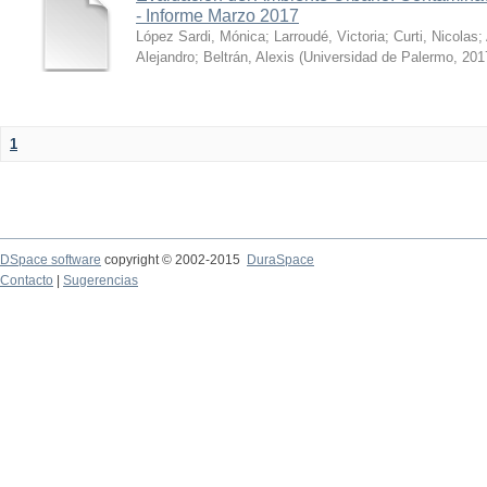
- Informe Marzo 2017
López Sardi, Mónica
;
Larroudé, Victoria
;
Curti, Nicolas
;
Alejandro
;
Beltrán, Alexis
(
Universidad de Palermo
,
201
1
DSpace software
copyright © 2002-2015
DuraSpace
Contacto
|
Sugerencias