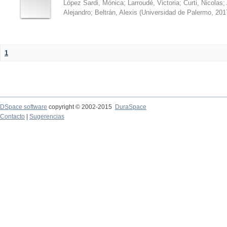
López Sardi, Mónica
;
Larroudé, Victoria
;
Curti, Nicolas
;
Alejandro
;
Beltrán, Alexis
(
Universidad de Palermo
,
201
1
DSpace software
copyright © 2002-2015
DuraSpace
Contacto
|
Sugerencias