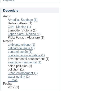
Descubre
Autor
Amarilla, Santiago (1)
Beltrán, Alexis (1)
Curti, Nicolas (1)
Larroudé, Victoria (1)
López Sardi, Mónica (1)
Plotz Ferrazi, Alejandro (1)
Materia
ambiente urbano (1)
calidad del agua (1)
contaminación (1)
contaminación acústica (1)
environmental assessment (1)
evaluación ambiental (1)
noise pollution (1)
pollution (1)
urban environment (1)
water quality (1)
... más
Fecha
2017 (1)